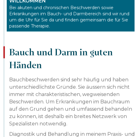
WILLKOMMEN
Bei akuten und chronischen Beschwerden sowie
Erkrankungen im Bauch- und Darmbereich sind wir rund
um die Uhr für Sie da und finden gemeinsam die für Sie
passende Therapie.
Bauch und Darm in guten
Händen
Bauchbeschwerden sind sehr häufig und haben
unterschiedlichste Gründe. Sie äussern sich nicht
immer mit charakteristischen, wegweisenden
Beschwerden. Um Erkrankungen im Bauchraum
auf den Grund gehen und umfassend behandeln
zu können, ist deshalb ein breites Netzwerk von
Spezialisten notwendig.
Diagnostik und Behandlung in meinem Praxis- und